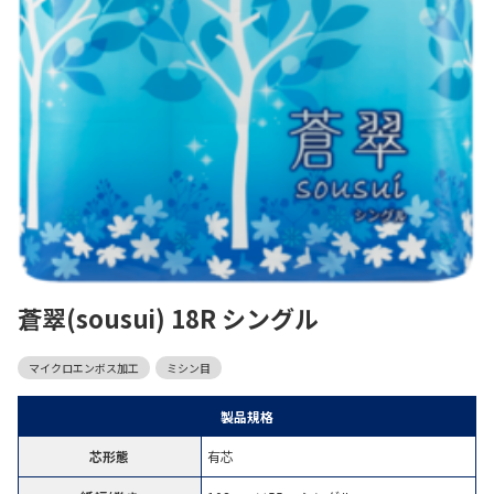
蒼翠(sousui) 18R シングル
マイクロエンボス加工
ミシン目
製品規格
芯形態
有芯