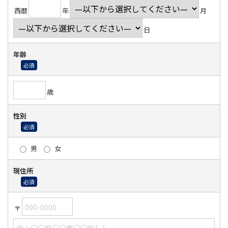
西暦
年
月
日
年齢
歳
性別
男
女
現住所
〒